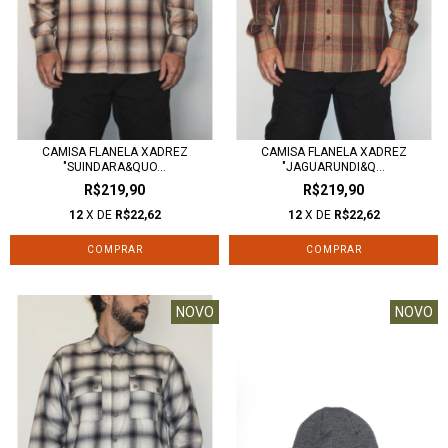
CAMISA FLANELA XADREZ
CAMISA FLANELA XADREZ
"SUINDARA&QUO...
"JAGUARUNDI&Q...
R$219,90
R$219,90
12
X DE
R$22,62
12
X DE
R$22,62
COMPRAR
COMPRAR
NOVO
NOVO