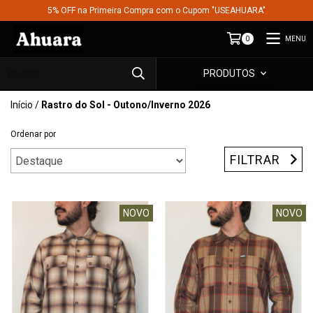
5% OFF na Primeira Compra com o Cupom "USEAHUARA"
MENU
0
PRODUTOS
Início
/
Rastro do Sol - Outono/Inverno 2026
Ordenar por
FILTRAR
NOVO
NOVO