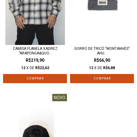
CAMISA FLANELA XADREZ
GORRO DE TRICÔ "MONTANHÊS"
"ARAPONGA&QUO...
AHU...
R$219,90
R$66,90
12
X DE
R$22,62
12
X DE
R$6,88
COMPRAR
NOVO