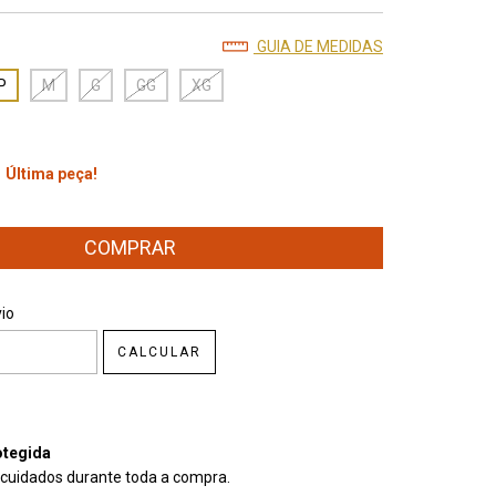
GUIA DE MEDIDAS
P
M
G
GG
XG
Última peça!
CEP:
ALTERAR CEP
io
CALCULAR
tegida
cuidados durante toda a compra.