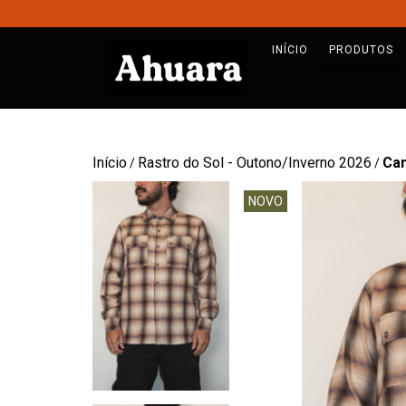
INÍCIO
PRODUTOS
Início
Rastro do Sol - Outono/Inverno 2026
Cam
/
/
NOVO