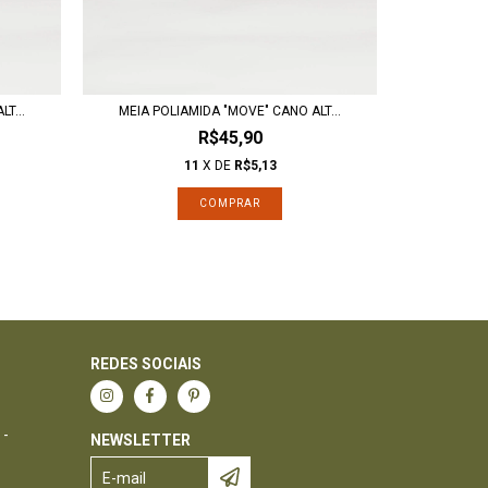
T...
MEIA POLIAMIDA "MOVE" CANO ALT...
MEIA CA
R$45,90
11
X DE
R$5,13
COMPRAR
REDES SOCIAIS
 -
NEWSLETTER