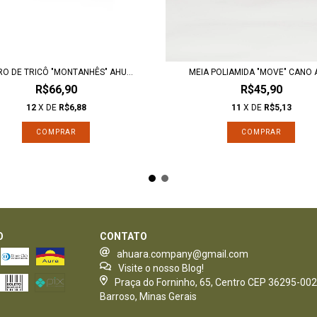
O DE TRICÔ "MONTANHÊS" AHU...
MEIA POLIAMIDA "MOVE" CANO AL
R$66,90
R$45,90
12
X DE
R$6,88
11
X DE
R$5,13
COMPRAR
O
CONTATO
ahuara.company@gmail.com
Visite o nosso Blog!
Praça do Forninho, 65, Centro CEP 36295-002
Barroso, Minas Gerais