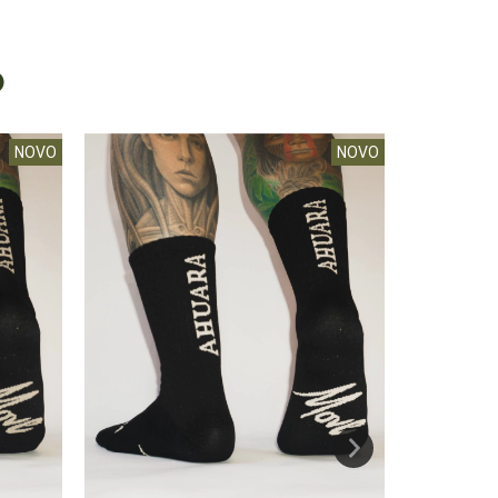
O
NOVO
NOVO
6
%
OFF