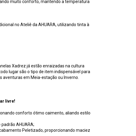
nando muito conforto, mantendo a temperatura
cional no Ateliê da AHUARA, utilizando tinta à
anelas Xadrez já estão enraizadas na cultura
odo lugar são o tipo de item indispensável para
as aventuras em Meia-estação ou Inverno.
r livre!
ionando conforto ótimo caimento, aliando estilo
de padrão AHUARA;
 acabamento Peletizado, proporcionando maciez