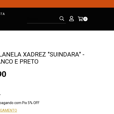
STA
0
LANELA XADREZ "SUINDARA" -
ANCO E PRETO
90
pagando com Pix 5% OFF
PAGAMENTO