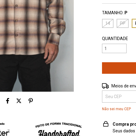
TAMANHO:
P
14
PP
QUANTIDADE
Entregas para o 
Meios de env
Não sei meu CEP
Compra pro
Seus dados 