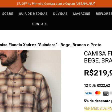
5% OFF na Primeira Compra com o Cupom "USEAHUARA"
SOBRE
GUIA DE MEDIDAS
DÚVIDAS
MAGAZINE
REFLORE
CONTATO
isa Flanela Xadrez "Suindara" - Bege, Branco e Preto
CAMISA F
BEGE, BR
R$219,
12
X DE
R$22,62
5% de desconto
VER MEIOS DE 