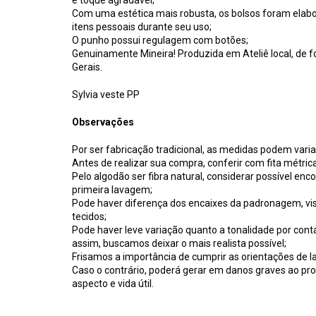
e toque agradável;
Com uma estética mais robusta, os bolsos foram elabo
itens pessoais durante seu uso;
O punho possui regulagem com botões;
Genuinamente Mineira! Produzida em Ateliê local, de f
Gerais.
Sylvia veste PP
Observações
Por ser fabricação tradicional, as medidas podem vari
Antes de realizar sua compra, conferir com fita métrica
Pelo algodão ser fibra natural, considerar possível e
primeira lavagem;
Pode haver diferença dos encaixes da padronagem, vis
tecidos;
Pode haver leve variação quanto a tonalidade por conta
assim, buscamos deixar o mais realista possível;
Frisamos a importância de cumprir as orientações de l
Caso o contrário, poderá gerar em danos graves ao pr
aspecto e vida útil.