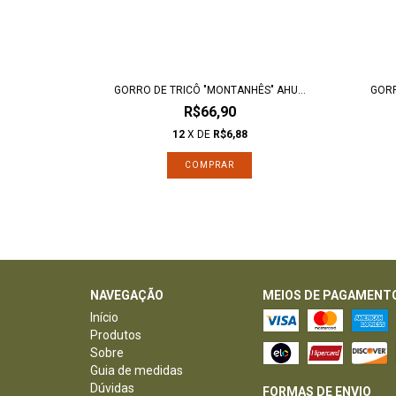
NO ALTO
GORRO DE TRICÔ "MONTANHÊS" AHU...
GORR
R$66,90
12
X DE
R$6,88
NAVEGAÇÃO
MEIOS DE PAGAMENT
Início
Produtos
Sobre
Guia de medidas
Dúvidas
FORMAS DE ENVIO