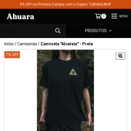
5% OFF na Primeira Compra com o Cupom "USEAHUARA"
MENU
0
PRODUTOS
Início
/
Camisetas
/
Camiseta "Alcateia" - Preta
7
%
OFF