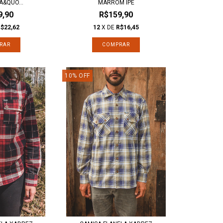
A&QUO...
MARROM IPÊ
9,90
R$159,90
$22,62
12
X DE
R$16,45
RAR
COMPRAR
10
%
OFF