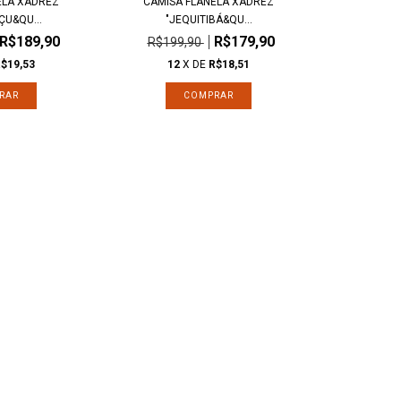
ELA XADREZ
CAMISA FLANELA XADREZ
ÇU&QU...
"JEQUITIBÁ&QU...
R$189,90
R$179,90
R$199,90
$19,53
12
X DE
R$18,51
RAR
COMPRAR