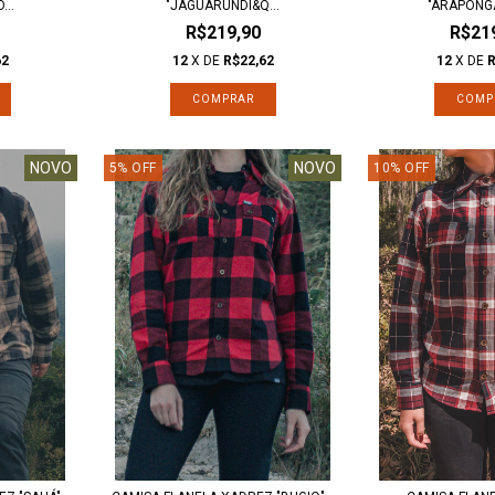
...
"JAGUARUNDI&Q...
"ARAPONG
R$219,90
R$21
62
12
X DE
R$22,62
12
X DE
R
COMPRAR
COMP
NOVO
NOVO
5
%
OFF
10
%
OFF