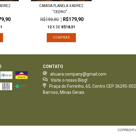
ADREZ
CAMISA FLANELA XADREZ
"CEDRO"...
79,90
R$179,90
R$199,90
51
12
X DE
R$18,51
COMPRAR
O
CONTATO
ahuara.company@gmail.com
Visite o nosso Blog!
Praça do Forninho, 65, Centro CEP 36295-002
Barroso, Minas Gerais
COPYRIGHT A