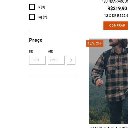
"SUINDARA&QUO
G (3)
R$219,90
12
X DE
R$22,
Gg (2)
COMPRAR
Preço
12
%
OFF
DE
ATÉ