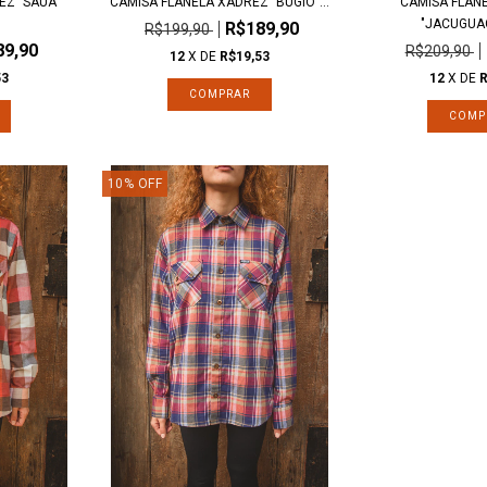
EZ "SAUÁ"
CAMISA FLANELA XADREZ "BUGIO"...
CAMISA FLAN
"JACUGUA
R$189,90
R$199,90
89,90
R$209,90
12
X DE
R$19,53
53
12
X DE
R
COMPRAR
COMP
10
%
OFF