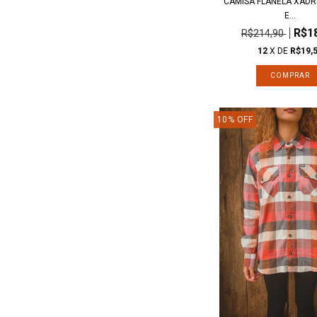
CAMISA FLANELA XADR
E...
R$1
R$214,90
12
X DE
R$19,
COMPRAR
10
%
OFF