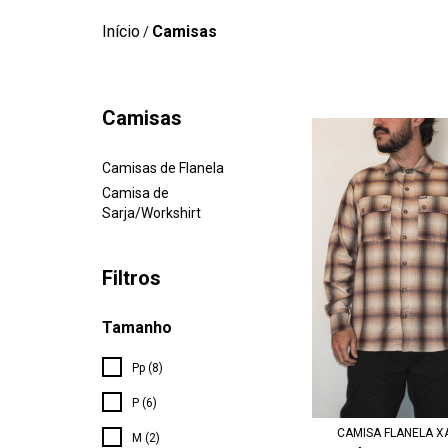
Início
Camisas
/
Camisas
Camisas de Flanela
Camisa de
Sarja/Workshirt
Filtros
Tamanho
Pp (8)
P (6)
CAMISA FLANELA X
M (2)