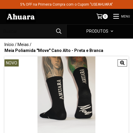
5% OFF na Primeira Compra com o Cupom "USEAHUARA"
MENU
0
PRODUTOS
Início
/
Meias
/
Meia Poliamida "Move" Cano Alto - Preta e Branca
NOVO